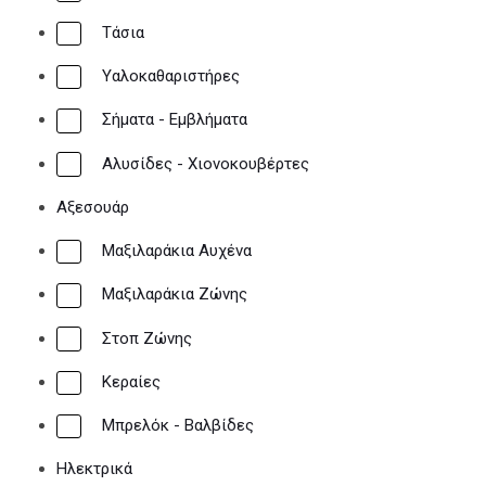
To blog μας
Τάσια
Υαλοκαθαριστήρες
Εγγραφή χονδρικής
Σήματα - Εμβλήματα
Αλυσίδες - Χιονοκουβέρτες
Τηλεφωνικές παραγγελίες
Αξεσουάρ
23140 54683
Μαξιλαράκια Αυχένα
Μαξιλαράκια Ζώνης
Στοπ Ζώνης
Κεραίες
Μπρελόκ - Βαλβίδες
Ηλεκτρικά