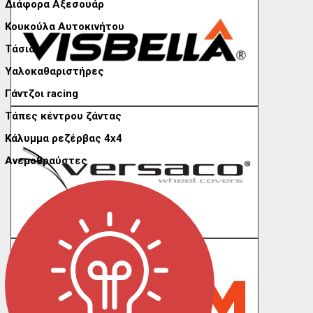
Διάφορα Αξεσουάρ
Κουκούλα Αυτοκινήτου
Τάσια
Υαλοκαθαριστήρες
Γάντζοι racing
Τάπες κέντρου ζάντας
Κάλυμμα ρεζέρβας 4x4
Ανεμοθραύστες