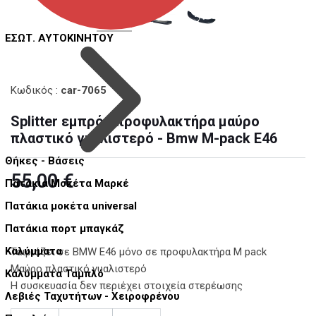
ΕΣΩΤ. ΑΥΤΟΚΙΝΗΤΟΥ
Κωδικός
:
car-7065
Splitter εμπρός προφυλακτήρα μαύρο
πλαστικό γυαλιστερό - Bmw M-pack E46
Θήκες - Βάσεις
55,00 €
Πατάκια Μοκέτα Μαρκέ
Πατάκια μοκέτα universal
Πατάκια πορτ μπαγκάζ
Καλύμματα
Ταιριάζει σε BMW E46 μόνο σε προφυλακτήρα M pack
Μαύρο πλαστικό γυαλιστερό
Καλύμματα Ταμπλό
Η συσκευασία δεν περιέχει στοιχεία στερέωσης
Λεβιές Ταχυτήτων - Χειροφρένου
Ποσότητα: