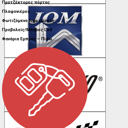
Προτζέκτορες πόρτας
Πλαφονιέρες
Φωτιζόμενο logo μάσκας
Προβολείς/Μπάρες Led
Φανάρια Εμπρός – Πίσω