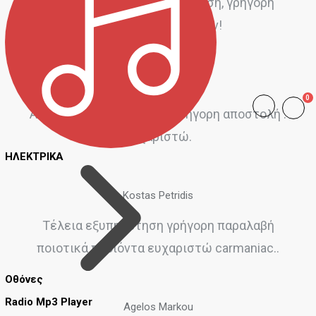
Φιλική και άμεση εξυπηρέτηση, γρήγορη
αποστολή προϊόντων!
Telis Hess
0
Άψογη εξυπηρέτηση και γρήγορη αποστολή .
Ευχαριστώ.
ΗΛΕΚΤΡΙΚΑ
Kostas Petridis
Τέλεια εξυπηρέτηση γρήγορη παραλαβή
ποιοτικά προϊόντα ευχαριστώ carmaniac..
Οθόνες
Radio Mp3 Player
Agelos Markou