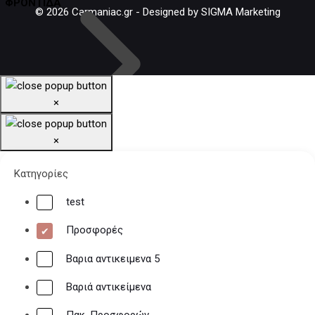
ΦΡΟΝΤΙΔΑ
© 2026 Carmaniac.gr - Designed by SIGMA Marketing
×
Αντιψυκτικά
×
Αρωματικά
Περιποίηση
Κατηγορίες
Πρόσθετα
test
Προσφορές
Βαρια αντικειμενα 5
Βαριά αντικείμενα