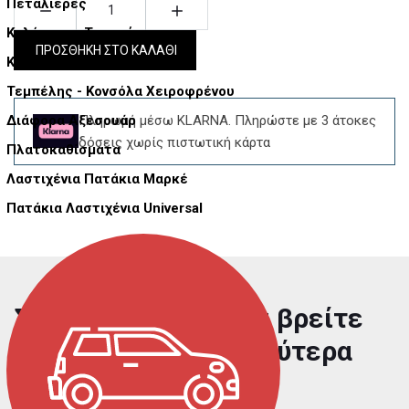
Πεταλιέρες
Καλύμματα Τιμονιών
ΠΡΟΣΘΗΚΗ ΣΤΟ ΚΑΛΑΘΙ
Καθίσματα
Τεμπέλης - Κονσόλα Χειροφρένου
Πληρωμή μέσω KLARNA. Πληρώστε με 3 άτοκες
Διάφορα Αξεσουάρ
δόσεις χωρίς πιστωτική κάρτα
Πλατοκαθίσματα
Λαστιχένια Πατάκια Μαρκέ
Πατάκια Λαστιχένια Universal
Στο carmaniac.gr θα βρείτε
προϊόντα από τα καλύτερα
brands της αγοράς