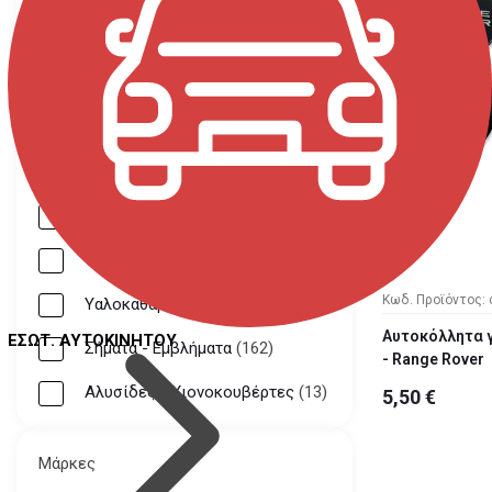
Γάντζοι racing
(9)
Κάλυμμα ρεζέρβας 4x4
(8)
Τάπες κέντρου ζάντας
(100)
Διάφορα Αξεσουάρ
(66)
Κουκούλα Αυτοκινήτου
(5)
Τάσια
(15)
Κωδ. Προϊόντος: 
Υαλοκαθαριστήρες
(38)
Αυτοκόλλητα γ
ΕΣΩΤ. ΑΥΤΟΚΙΝΗΤΟΥ
Σήματα - Εμβλήματα
(162)
- Range Rover
Αλυσίδες - Χιονοκουβέρτες
(13)
5,50 €
Μάρκες