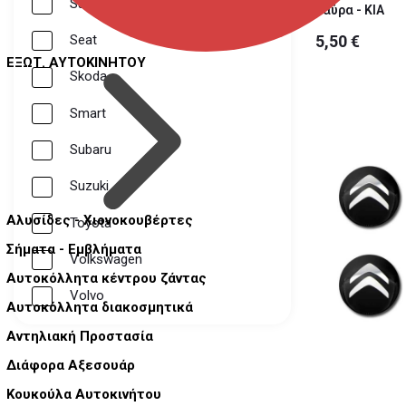
Saab
μαύρα - KIA
5,50 €
Seat
ΕΞΩΤ. ΑΥΤΟΚΙΝΗΤΟΥ
Skoda
Smart
Subaru
Suzuki
Αλυσίδες - Χιονοκουβέρτες
Toyota
Σήματα - Εμβλήματα
Volkswagen
Αυτοκόλλητα κέντρου ζάντας
Volvo
Αυτοκόλλητα διακοσμητικά
Αντηλιακή Προστασία
Διάφορα Αξεσουάρ
Κουκούλα Αυτοκινήτου