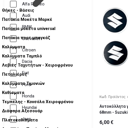
Alfa Romeo
Θήκες - Βάσεις
Audi
Πατάκια Μοκέτα Μαρκέ
BMW
Πατάκια μοκέτα universal
Πατάκια πορτ μπαγκάζ
Chevrolet
Καλύμματα
Citroen
Καλύμματα Ταμπλό
Dacia
Λεβιές Ταχυτήτων - Χειροφρένου
Fiat
Πεταλιέρες
Καλύμματα Τιμονιών
Ford
Καθίσματα
Honda
Κωδ. Προϊόντος: 
Τεμπέλης - Κονσόλα Χειροφρένου
Αυτοκόλλητα γ
Hyundai
Διάφορα Αξεσουάρ
68mm - Suzuki
Jeep
Πλατοκαθίσματα
6,00 €