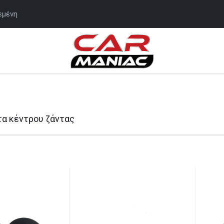
εμένη
α κέντρου ζάντας