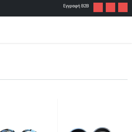
Εγγραφή Β2Β