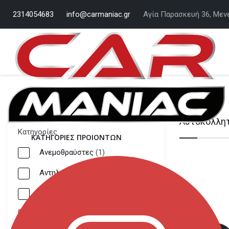
2314054683
info@carmaniac.gr
Αγία Παρασκευή 36, Μεν
Αυτοκόλλητ
Κατηγορίες
ΚΑΤΗΓΟΡΙΕΣ ΠΡΟΙΟΝΤΩΝ
Ανεμοθραύστες
(1)
Αντηλιακή Προστασία
(16)
Αυτοκόλλητα διακοσμητικά
(156)
Αυτοκόλλητα κέντρου ζάντας
(74)