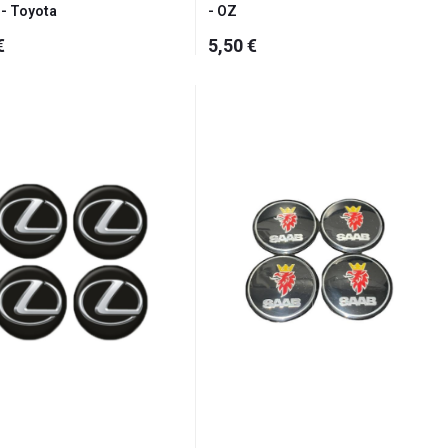
- Toyota
- OZ
€
5,50 €