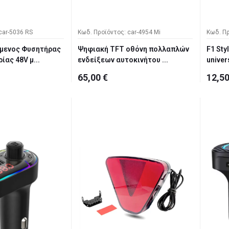
car-5036 RS
Κωδ. Προϊόντος: car-4954 Mi
Κωδ. Πρ
μενος Φυσητήρας
Ψηφιακή TFT οθόνη πολλαπλών
F1 Sty
ας 48V μ...
ενδείξεων αυτοκινήτου ...
univer
65,00 €
12,50