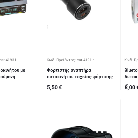
car-4193 H
Κωδ. Προϊόντος: car-4191 r
Κωδ. Πρ
τοκινήτου με
Φορτιστής αναπτήρα
Bluet
λούμενη
αυτοκινήτου ταχείας φόρτισης
Αυτοκι
...
5,50 €
8,00 