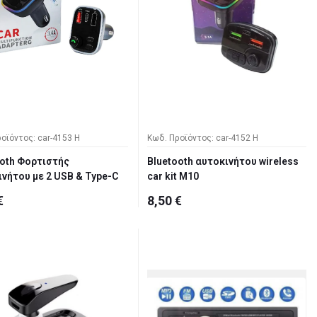
οϊόντος: car-4153 H
Κωδ. Προϊόντος: car-4152 H
ooth Φορτιστής
Bluetooth αυτοκινήτου wireless
νήτου με 2 USB & Type-C
car kit M10
€
8,50 €