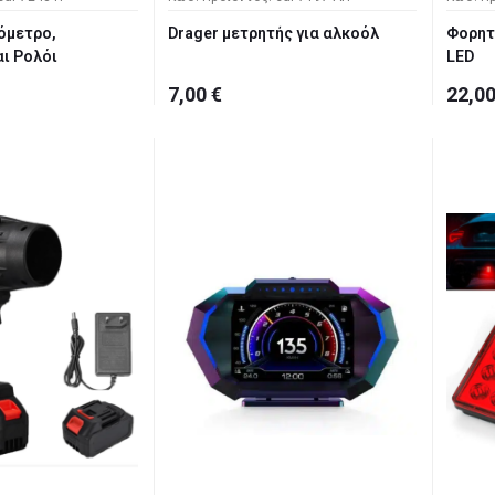
όμετρο,
Drager μετρητής για αλκοόλ
Φορητ
ι Ρολόι
LED
7,00 €
22,00