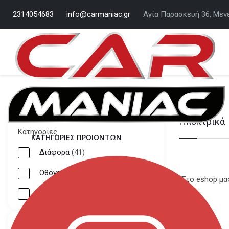
2314054683
info@carmaniac.gr
Αγία Παρασκευή 36, Μεν
Ηλεκτρικά
Κατηγορίες
ΚΑΤΗΓΟΡΙΕΣ ΠΡΟΙΟΝΤΩΝ
Διάφορα
(41)
Οθόνες
(5)
Στο eshop μας
Radio Mp3 Player
(5)
Μάρκες