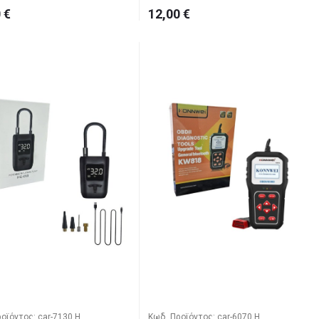
 €
12,00 €
οϊόντος: car-7130 H
Κωδ. Προϊόντος: car-6070 H