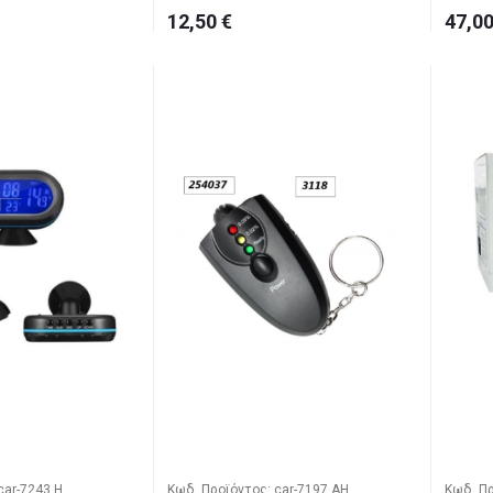
12,50 €
47,00
car-7243 H
Κωδ. Προϊόντος: car-7197 AH
Κωδ. Πρ