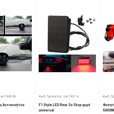
car-7445 Mi
Κωδ. Προϊόντος: car-7431 H
Κωδ. Πρ
η Αυτοκινήτου
F1 Style LED Rear 3ο Stop φιμέ
Φυσητ
universal
6000W