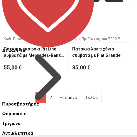
Κωδ. Προϊόντος: car-7291 P
Κωδ. Προϊόντος: car-7290 P
Πατάκια σκαφάκι RizLine
Πατάκια λαστιχένια
ΑΣΦΑΛΕΙΑ
συμβατά με Mercedes-Benz
συμβατά με Fiat Grande
G...
Punto 20...
55,00 €
35,00 €
1
2
Επόμενο
Τέλος
Πυροσβεστήρες
Φαρμακεία
Τρίγωνα
Αντικλεπτικά