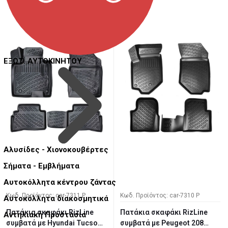
ΕΞΩΤ. ΑΥΤΟΚΙΝΗΤΟΥ
Αλυσίδες - Χιονοκουβέρτες
Σήματα - Εμβλήματα
Αυτοκόλλητα κέντρου ζάντας
Κωδ. Προϊόντος: car-7311 P
Κωδ. Προϊόντος: car-7310 P
Αυτοκόλλητα διακοσμητικά
Πατάκια σκαφάκι RizLine
Πατάκια σκαφάκι RizLine
Αντηλιακή Προστασία
συμβατά με Ηyundai Tucson
συμβατά με Peugeot 208