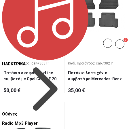
0
ΗΛΕΚΤΡΙΚΑ
Κωδ. Προϊόντος: car-7303 P
Κωδ. Προϊόντος: car-7302 P
Πατάκια σκαφάκι RizLine
Πατάκια λαστιχένια
συμβατά με Opel Corsa E 20...
συμβατά με Mercedes-Benz
W204 &...
50,00 €
35,00 €
Οθόνες
Radio Mp3 Player