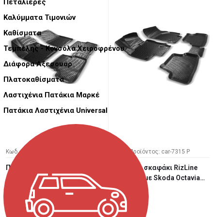
Πεταλιέρες
Καλύμματα Τιμονιών
Καθίσματα
Τεμπέλης - Κονσόλα Χειροφρένου
Διάφορα Αξεσουάρ
Πλατοκαθίσματα
Λαστιχένια Πατάκια Μαρκέ
Πατάκια Λαστιχένια Universal
Κωδ. Προϊόντος: car-7316 P
Κωδ. Προϊόντος: car-7315 P
Πατάκια σκαφάκι RizLine
Πατάκια σκαφάκι RizLine
συμβατά με Peugeot 3008
συμβατά με Skoda Octavia
20...
2...
55,00 €
50,00 €