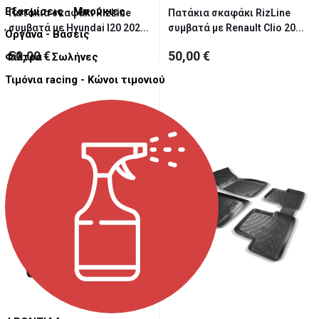
Εξατμίσεις - Μπούκιες
Πατάκια σκαφάκι RizLine
Πατάκια σκαφάκι RizLine
συμβατά με Hyundai I20 202...
συμβατά με Renault Clio 20...
Όργανα - Βάσεις
50,00 €
50,00 €
Φίλτρα - Σωλήνες
Τιμόνια racing - Κώνοι τιμονιού