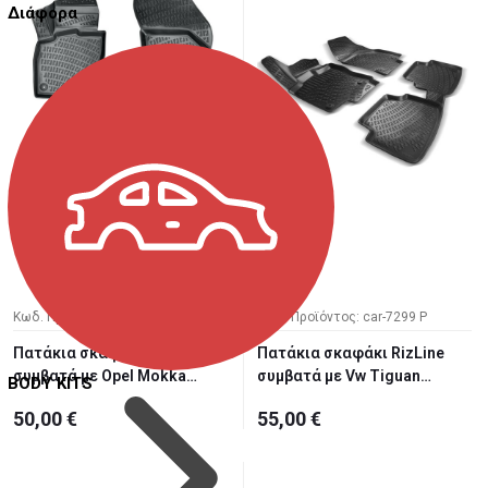
Διάφορα
Κωδ. Προϊόντος: car-7300 P
Κωδ. Προϊόντος: car-7299 P
Πατάκια σκαφάκι RizLine
Πατάκια σκαφάκι RizLine
συμβατά με Opel Mokka
συμβατά με Vw Tiguan
BODY KITS
2013...
2007-...
50,00 €
55,00 €