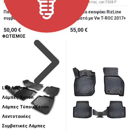
Κωδ. Προϊόντος: car-7309 P
Κωδ. Προϊόντος: car-7308 P
Πατάκια σκαφάκι RizLine
Πατάκια σκαφάκι RizLine
συμβατά με Toyota Yaris 20...
συμβατά με Vw T-ROC 2017+
50,00 €
55,00 €
ΦΩΤΙΣΜΟΣ
Led Λάμπες
Λάμπες Xenon
Λάμπες Τύπου Xenon
Λεντοταινίες
Συμβατικές Λάμπες