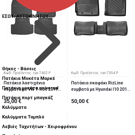
ΕΣΩΤ. ΑΥΤΟΚΙΝΗΤΟΥ
Θήκες - Βάσεις
Κωδ. Προϊόντος: car-7402 P
Κωδ. Προϊόντος: car-7354 P
Πατάκια Μοκέτα Μαρκέ
Πατάκια λαστιχένια
Πατάκια σκαφάκι RizLine
Πατάκια μοκέτα universal
συμβατά με VW T-Roc 2017+ /
συμβατά με Ηyundai I10 201...
Sko...
Πατάκια πορτ μπαγκάζ
35,00 €
50,00 €
Καλύμματα
Καλύμματα Ταμπλό
Λεβιές Ταχυτήτων - Χειροφρένου