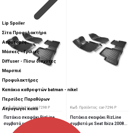
Lip Spoiler
Σίτα Προφυλακτήρα
Αεροτομές
Μάσκες - Γρίλιες
Diffuser - Πίσω διαχύτες
Μαρσπιέ
Προφυλακτήρες
Καπάκια καθρεφτών batman - nikel
Περσίδες Παραθύρων
Κωδ. Προϊόντος: car-7298 P
Κωδ. Προϊόντος: car-7296 P
Αεραγωγοί καπό
Πατάκια σκαφάκι RizLine
Πατάκια σκαφάκι RizLine
συμβατά με Renault Kadjar ...
συμβατά με Seat Ibiza 2008...