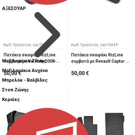
ΑΞΕΣΟΥΑΡ
Κωδ. Προϊόντος: car-7305 P
Κωδ. Προϊόντος: car-7304 P
Πατάκια σκαφάκι RizLine
Πατάκια σκαφάκι RizLine
Μαξιλαράκια Ζώνης
συμβατά με Vw Polo 2008-
συμβατά με Renault Captur ...
20...
Μαξιλαράκια Αυχένα
50,00 €
50,00 €
Μπρελόκ - Βαλβίδες
Στοπ Ζώνης
Κεραίες