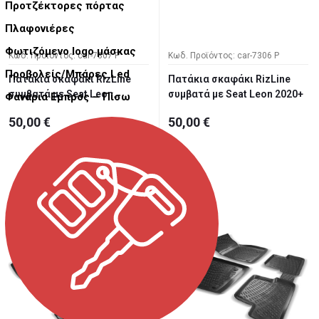
Προτζέκτορες πόρτας
Πλαφονιέρες
Φωτιζόμενο logo μάσκας
Κωδ. Προϊόντος: car-7307 P
Κωδ. Προϊόντος: car-7306 P
Προβολείς/Μπάρες Led
Πατάκια σκαφάκι RizLine
Πατάκια σκαφάκι RizLine
συμβατά με Seat Leon
συμβατά με Seat Leon 2020+
Φανάρια Εμπρός – Πίσω
2005-...
50,00 €
50,00 €