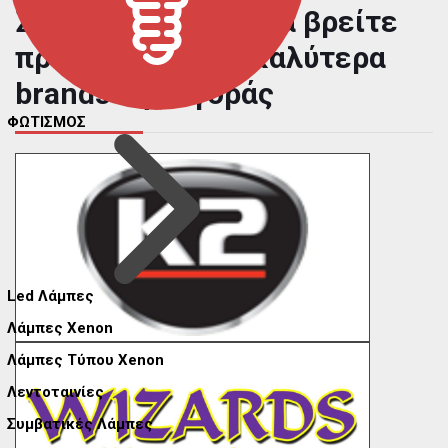
Στο carmaniac.gr θα βρείτε
προϊόντα από τα καλύτερα
brands της αγοράς
ΦΩΤΙΣΜΟΣ
Led Λάμπες
Λάμπες Xenon
Λάμπες Τύπου Xenon
Λεντοταινίες
Συμβατικές Λάμπες