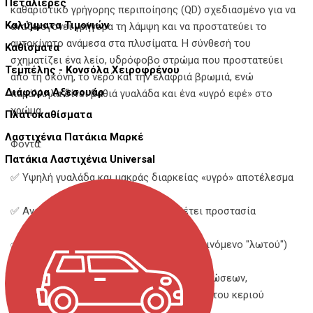
Πεταλιέρες
καθαριστικό γρήγορης περιποίησης (QD) σχεδιασμένο για να
Καλύμματα Τιμονιών
αναζωογονεί γρήγορα τη λάμψη και να προστατεύει το
αυτοκίνητο ανάμεσα στα πλυσίματα. Η σύνθεσή του
Καθίσματα
σχηματίζει ένα λείο, υδρόφοβο στρώμα που προστατεύει
Τεμπέλης - Κονσόλα Χειροφρένου
από τη σκόνη, το νερό και την ελαφριά βρωμιά, ενώ
Διάφορα Αξεσουάρ
παράλληλα δίνει βαθιά γυαλάδα και ένα «υγρό εφέ» στο
χρώμα.
Πλατοκαθίσματα
Λαστιχένια Πατάκια Μαρκέ
Φόντα:
Πατάκια Λαστιχένια Universal
✅ Υψηλή γυαλάδα και μακράς διαρκείας «υγρό» αποτέλεσμα
✅ Αναζωογονεί το χρώμα και προσθέτει προστασία
✅ Δημιουργεί ένα υδρόφοβο στρώμα (φαινόμενο "λωτού")
✅ Ασφαλές για όλους τους τύπους επιστρώσεων,
συμπεριλαμβανομένων των κεραμικών και του κεριού