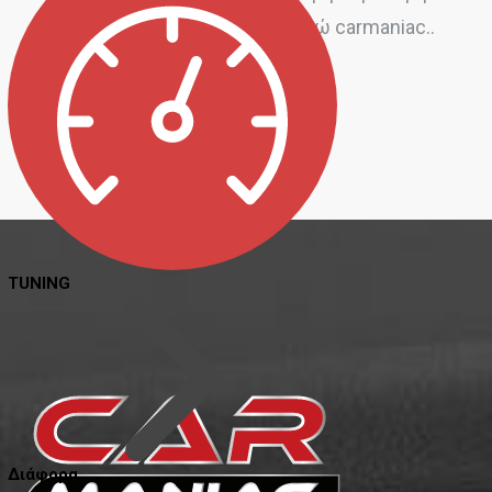
ποιοτικά προϊόντα ευχαριστώ carmaniac..
Agelos Markou
TUNING
Διάφορα