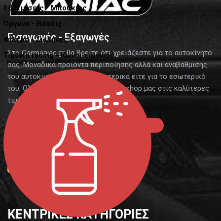
Εξατμίσεις - Μπούκιες
Όργανα - Βάσεις
Εισαγωγές - Εξαγωγές
Φίλτρα - Σωλήνες
Στο Carmaniac.gr θα βρείτε ότι χρειάζεστε για το αυτοκίνητο
Τιμόνια racing - Κώνοι τιμονιού
σας. Μοναδικά προϊόντα περιποίησης αλλά και αναβάθμισης
του αυτοκινήτου σας είτε εξωτερικά είτε για το εσωτερικό
του. Όλα αυτά τα θα τα βρείτε στο eshop μας στις καλύτερες
τιμές της αγοράς.
Εγγραφή Χονδρικής
Επικοινωνία
ΚΕΝΤΡΙΚΕΣ ΚΑΤΗΓΟΡΙΕΣ