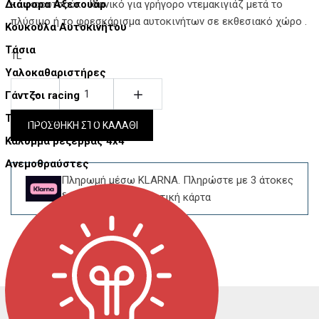
Διάφορα Αξεσουάρ
και καουτσούκ . Ιδανικό για γρήγορο ντεμακιγιάζ μετά το
πλύσιμο ή το φρεσκάρισμα αυτοκινήτων σε εκθεσιακό χώρο .
Κουκούλα Αυτοκινήτου
Τάσια
1L
Υαλοκαθαριστήρες
Ποσότητα:
Γάντζοι racing
Τάπες κέντρου ζάντας
ΠΡΟΣΘΗΚΗ ΣΤΟ ΚΑΛΑΘΙ
Κάλυμμα ρεζέρβας 4x4
Ανεμοθραύστες
Πληρωμή μέσω KLARNA. Πληρώστε με 3 άτοκες
δόσεις χωρίς πιστωτική κάρτα