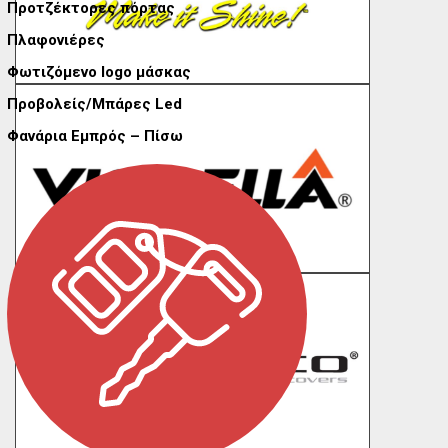
Προτζέκτορες πόρτας
Πλαφονιέρες
Φωτιζόμενο logo μάσκας
Προβολείς/Μπάρες Led
Φανάρια Εμπρός – Πίσω