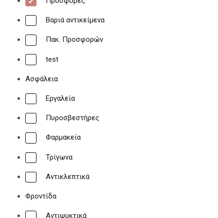
Προσφορές
To blog μας
Βαριά αντικείμενα
Εγγραφή χονδρικής
Πακ. Προσφορών
test
Ασφάλεια
Τηλεφωνικές παραγγελίες
Εργαλεία
23140 54683
Πυροσβεστήρες
Φαρμακεία
Τρίγωνα
Αντικλεπτικά
Φροντίδα
Αντιψυκτικά