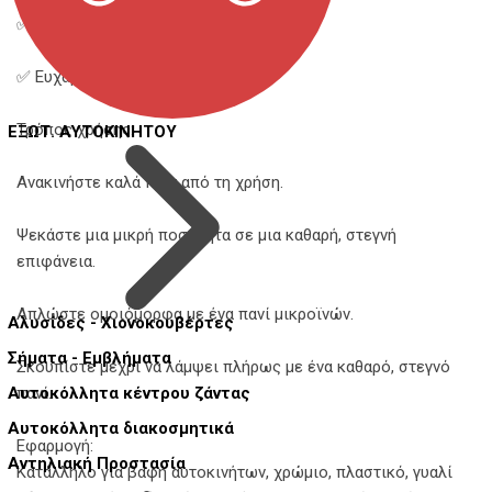
✅ Δεν αφήνει σημάδια ή λεκέδες
✅ Ευχάριστο άρωμα
Τρόπος χρήσης:
ΕΞΩΤ. ΑΥΤΟΚΙΝΗΤΟΥ
Ανακινήστε καλά πριν από τη χρήση.
Ψεκάστε μια μικρή ποσότητα σε μια καθαρή, στεγνή
επιφάνεια.
Απλώστε ομοιόμορφα με ένα πανί μικροϊνών.
Αλυσίδες - Χιονοκουβέρτες
Σήματα - Εμβλήματα
Σκουπίστε μέχρι να λάμψει πλήρως με ένα καθαρό, στεγνό
Αυτοκόλλητα κέντρου ζάντας
πανί.
Αυτοκόλλητα διακοσμητικά
Εφαρμογή:
Αντηλιακή Προστασία
Κατάλληλο για βαφή αυτοκινήτων, χρώμιο, πλαστικό, γυαλί