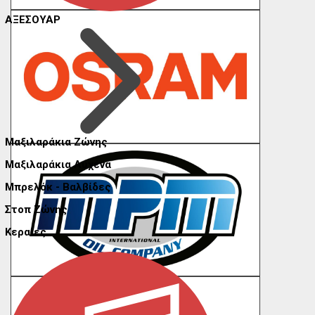
ΑΞΕΣΟΥΑΡ
Μαξιλαράκια Ζώνης
Μαξιλαράκια Αυχένα
Μπρελόκ - Βαλβίδες
Στοπ Ζώνης
Κεραίες