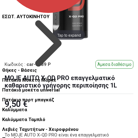
ΕΣΩΤ. ΑΥΤΟΚΙΝΗΤΟΥ
Tap to expand
Κωδικός
:
car-6189 P
Άμεσα διαθέσιμο
Θήκες - Βάσεις
MOJE AUTO X-QD PRO επαγγελματικό
Πατάκια Μοκέτα Μαρκέ
καθαριστικό γρήγορης περιποίησης 1L
Πατάκια μοκέτα universal
Πατάκια πορτ μπαγκάζ
9,50 €
Καλύμματα
Καλύμματα Ταμπλό
Λεβιές Ταχυτήτων - Χειροφρένου
Το MOJE AUTO X-QD PRO είναι ένα επαγγελματικό