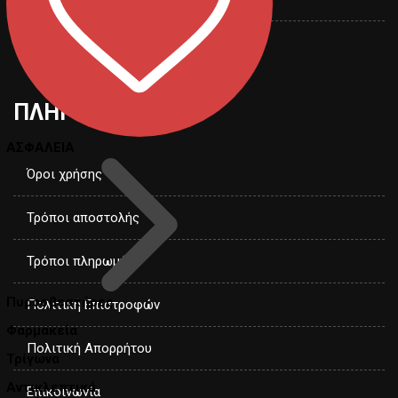
Υπηρεσίες
ΠΛΗΡΟΦΟΡΙΕΣ
ΑΣΦΑΛΕΙΑ
Όροι χρήσης
Τρόποι αποστολής
Τρόποι πληρωμής
Πυροσβεστήρες
Πολιτική Επιστροφών
Φαρμακεία
Πολιτική Απορρήτου
Τρίγωνα
Αντικλεπτικά
Επικοινωνία