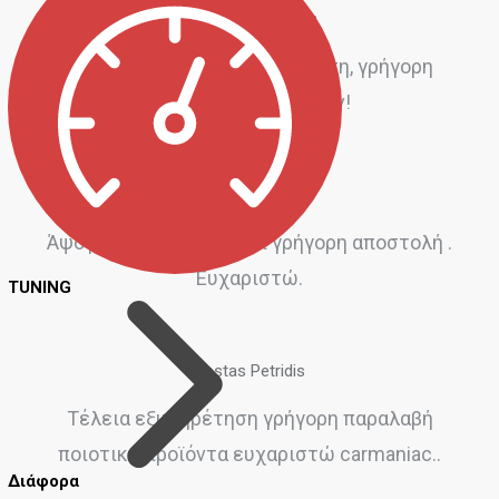
Αντώνης Μιόγλου
Φιλική και άμεση εξυπηρέτηση, γρήγορη
αποστολή προϊόντων!
Telis Hess
Άψογη εξυπηρέτηση και γρήγορη αποστολή .
Ευχαριστώ.
TUNING
Kostas Petridis
Τέλεια εξυπηρέτηση γρήγορη παραλαβή
ποιοτικά προϊόντα ευχαριστώ carmaniac..
Διάφορα