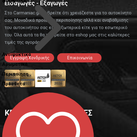
ΦΡΟΝΤΙΔΑ
Εισαγωγές - Εξαγωγές
Στο Carmaniac.gr θα βρείτε ότι χρειάζεστε για το αυτοκίνητο
σας. Μοναδικά προϊόντα περιποίησης αλλά και αναβάθμισης
του αυτοκινήτου σας είτε εξωτερικά είτε για το εσωτερικό
του. Όλα αυτά τα θα τα βρείτε στο eshop μας στις καλύτερες
τιμές της αγοράς.
Αντιψυκτικά
Εγγραφή Χονδρικής
Επικοινωνία
Αρωματικά
Περιποίηση
Πρόσθετα
ΚΕΝΤΡΙΚΕΣ ΚΑΤΗΓΟΡΙΕΣ
Εσωτ. αυτοκινήτου