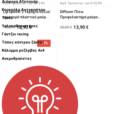
Διάφορα Αξεσουάρ
Κωδ. Προϊόντος: car-3819 RS
Κωδ. Προϊόντος: car-2120 RS
Κουκούλα Αυτοκινήτου
Lip spoiler 2 τεμάχια δεξιά/
Diffuser Πίσω
αριστερά πλαστικό μαύρ...
Προφυλακτήρα μαύρο
Τάσια
γυαλιστερό univer...
Υαλοκαθαριστήρες
12,90 €
13,90 €
18,00 €
20,00 €
Γάντζοι racing
Τάπες κέντρου ζάντας
-33%
Κάλυμμα ρεζέρβας 4x4
Ανεμοθραύστες