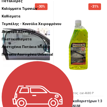
Πεταλιέρες
-30%
-31%
Καλύμματα Τιμονιών
Καθίσματα
Τεμπέλης - Κονσόλα Χειροφρένου
Διάφορα Αξεσουάρ
Πλατοκαθίσματα
Λαστιχένια Πατάκια Μαρκέ
Πατάκια Λαστιχένια Universal
Κωδ. Προϊόντος: car-4997 P
Κωδ. Προϊόντος: car-4680 P
Σκίαστρα για πλαϊνά
Υγρό υαλοκαθαριστήρων 1:3
παράθυρα 2 τεμάχια
- 1L - MAGNUM