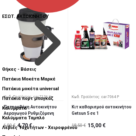
ΕΣΩΤ. ΑΥΤΟΚΙΝΗΤΟΥ
Θήκες - Βάσεις
Πατάκια Μοκέτα Μαρκέ
Πατάκια μοκέτα universal
Κωδ. Προϊόντος: car-7136 H
Κωδ. Προϊόντος: car-7064 P
Πατάκια πορτ μπαγκάζ
Ποτηροθήκη Αυτοκινήτου
Κιτ καθαρισμού αυτοκινήτου
Καλύμματα
Αεραγωγού Ρυθμιζόμενη
Getsun 5 σε 1
Καλύμματα Ταμπλό
4,70 €
15,00 €
6,00 €
18,50 €
Λεβιές Ταχυτήτων - Χειροφρένου