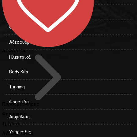
Εξωτ. αυτοκινήτου
Φωτισμός
Αξεσουάρ
ΑΣΦΑΛΕΙΑ
Ηλεκτρικά
Body Kits
Tunning
Φροντίδα
Πυροσβεστήρες
Φαρμακεία
Ασφάλεια
Τρίγωνα
Υπηρεσίες
Αντικλεπτικά