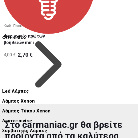
Κωδ. Προϊόντος: car-038
Φαρμακείο πρώτων
ΦΩΤΙΣΜΟΣ
βοηθειών mini
2,70 €
4,00 €
Led Λάμπες
Λάμπες Xenon
Λάμπες Τύπου Xenon
Λεντοταινίες
Στο carmaniac.gr θα βρείτε
Συμβατικές Λάμπες
προϊόντα από τα καλύτερα