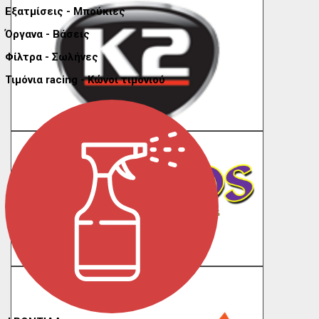
Εξατμίσεις - Μπούκιες
Όργανα - Βάσεις
Φίλτρα - Σωλήνες
Τιμόνια racing - Κώνοι τιμονιού