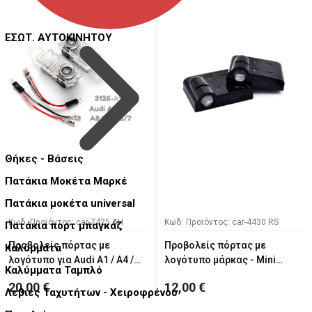
ΕΣΩΤ. ΑΥΤΟΚΙΝΗΤΟΥ
Θήκες - Βάσεις
Πατάκια Μοκέτα Μαρκέ
Πατάκια μοκέτα universal
Κωδ. Προϊόντος: car-7425 AH
Κωδ. Προϊόντος: car-4430 RS
Πατάκια πορτ μπαγκάζ
Προβολείς πόρτας με
Προβολείς πόρτας με
Καλύμματα
λογότυπο για Audi A1 / A4 /
λογότυπο μάρκας - Mini
Καλύμματα Ταμπλό
A6...
cooper
20,00 €
12,00 €
Λεβιές Ταχυτήτων - Χειροφρένου