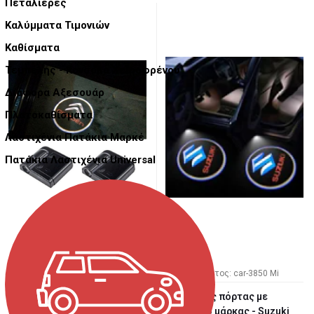
Πεταλιέρες
Καλύμματα Τιμονιών
Καθίσματα
Τεμπέλης - Κονσόλα Χειροφρένου
Διάφορα Αξεσουάρ
Πλατοκαθίσματα
Λαστιχένια Πατάκια Μαρκέ
Πατάκια Λαστιχένια Universal
Κωδ. Προϊόντος: car-4000 RS
Κωδ. Προϊόντος: car-3850 Mi
Προβολείς πόρτας με
Προβολείς πόρτας με
λογότυπο μάρκας - Citroen
λογότυπο μάρκας - Suzuki