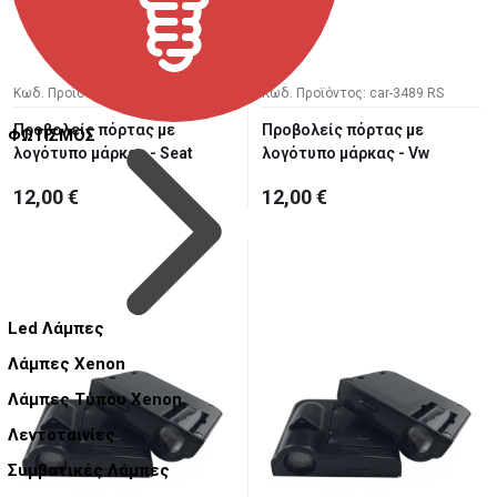
Κωδ. Προϊόντος: car-3490 RS
Κωδ. Προϊόντος: car-3489 RS
Προβολείς πόρτας με
Προβολείς πόρτας με
ΦΩΤΙΣΜΟΣ
λογότυπο μάρκας - Seat
λογότυπο μάρκας - Vw
12,00 €
12,00 €
Led Λάμπες
Λάμπες Xenon
Λάμπες Τύπου Xenon
Λεντοταινίες
Συμβατικές Λάμπες