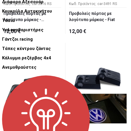
Διάφορα Αξεσουάρ
Κωδ. Προϊόντος: car-3816 RS
Κωδ. Προϊόντος: car-3491 RS
Κουκούλα Αυτοκινήτου
Προβολείς πόρτας με
Προβολείς πόρτας με
λογότυπο μάρκας -
λογότυπο μάρκας - Fiat
Τάσια
Mitsubishi
Υαλοκαθαριστήρες
12,00 €
12,00 €
Γάντζοι racing
Τάπες κέντρου ζάντας
Κάλυμμα ρεζέρβας 4x4
Ανεμοθραύστες