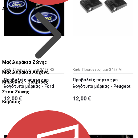
ΑΞΕΣΟΥΑΡ
Μαξιλαράκια Ζώνης
Κωδ. Προϊόντος: car-3428 RS
Κωδ. Προϊόντος: car-3427 Mi
Μαξιλαράκια Αυχένα
Προβολείς πόρτας με
Προβολείς πόρτας με
Μπρελόκ - Βαλβίδες
λογότυπο μάρκας - Ford
λογότυπο μάρκας - Peugeot
Στοπ Ζώνης
12,00 €
12,00 €
Κεραίες