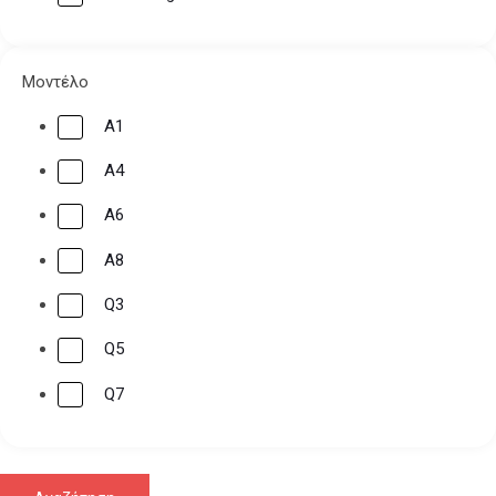
Μοντέλο
A1
A4
A6
A8
Q3
Q5
Q7