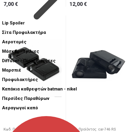
7,00 €
12,00 €
Lip Spoiler
Σίτα Προφυλακτήρα
Αεροτομές
Μάσκες - Γρίλιες
Diffuser - Πίσω διαχύτες
Μαρσπιέ
Προφυλακτήρες
Καπάκια καθρεφτών batman - nikel
Περσίδες Παραθύρων
Αεραγωγοί καπό
Κωδ. Προϊόντος: car-750 RS
Κωδ. Προϊόντος: car-746 RS