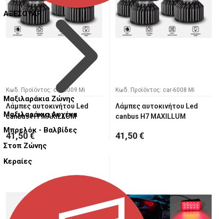
ΑΞΕΣΟΥΑΡ
Κωδ. Προϊόντος: car-6009 Mi
Κωδ. Προϊόντος: car-6008 Mi
Μαξιλαράκια Ζώνης
Λάμπες αυτοκινήτου Led
Λάμπες αυτοκινήτου Led
Μαξιλαράκια Αυχένα
canbus H1 MAXILLUM
canbus H7 MAXILLUM
Μπρελόκ - Βαλβίδες
41,50 €
41,50 €
Στοπ Ζώνης
Κεραίες