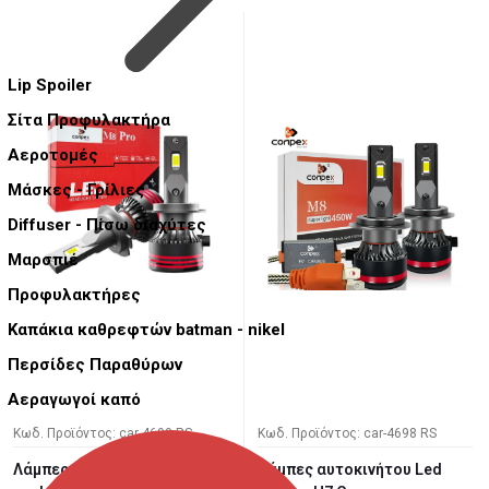
Lip Spoiler
Σίτα Προφυλακτήρα
Αεροτομές
Μάσκες - Γρίλιες
Diffuser - Πίσω διαχύτες
Μαρσπιέ
Προφυλακτήρες
Καπάκια καθρεφτών batman - nikel
Περσίδες Παραθύρων
Αεραγωγοί καπό
Κωδ. Προϊόντος: car-4699 RS
Κωδ. Προϊόντος: car-4698 RS
Λάμπες αυτοκινήτου Led
Λάμπες αυτοκινήτου Led