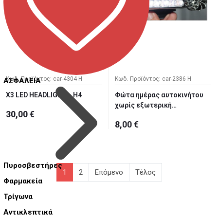
Κωδ. Προϊόντος: car-4304 Η
Κωδ. Προϊόντος: car-2386 H
ΑΣΦΑΛΕΙΑ
X3 LED HEADLIGHT - Η4
Φώτα ημέρας αυτοκινήτου
χωρίς εξωτερική
30,00 €
τροφοδοσία...
8,00 €
Πυροσβεστήρες
1
2
Επόμενο
Τέλος
Φαρμακεία
Τρίγωνα
Αντικλεπτικά