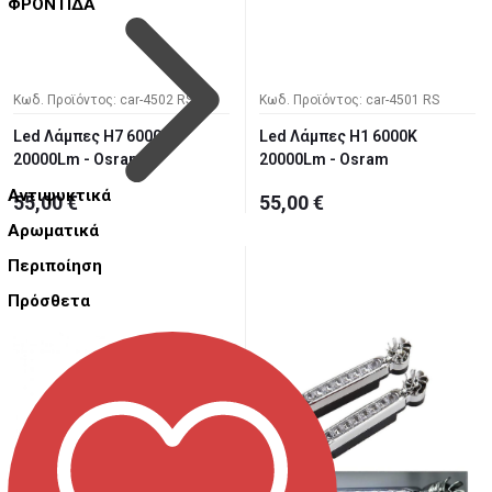
ΦΡΟΝΤΙΔΑ
Κωδ. Προϊόντος: car-4502 RS
Κωδ. Προϊόντος: car-4501 RS
Led Λάμπες H7 6000k
Led Λάμπες H1 6000K
20000Lm - Osram
20000Lm - Osram
Αντιψυκτικά
55,00 €
55,00 €
Αρωματικά
Περιποίηση
Πρόσθετα