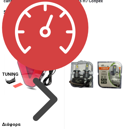
canbus H4 Conpex
canbus H7 Conpex
55,00 €
53,50 €
TUNING
Διάφορα