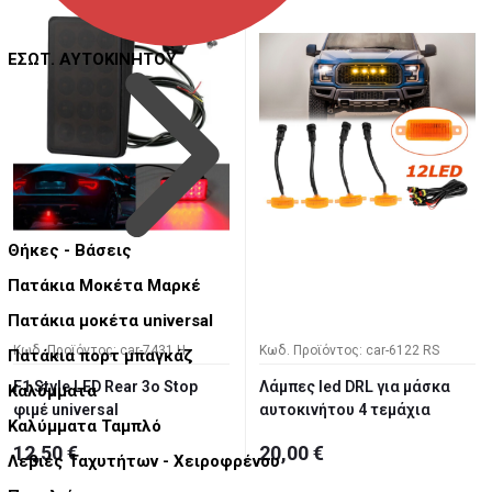
ΕΣΩΤ. ΑΥΤΟΚΙΝΗΤΟΥ
Θήκες - Βάσεις
Πατάκια Μοκέτα Μαρκέ
Πατάκια μοκέτα universal
Κωδ. Προϊόντος: car-7431 H
Κωδ. Προϊόντος: car-6122 RS
Πατάκια πορτ μπαγκάζ
F1 Style LED Rear 3ο Stop
Λάμπες led DRL για μάσκα
Καλύμματα
φιμέ universal
αυτοκινήτου 4 τεμάχια
Καλύμματα Ταμπλό
12,50 €
20,00 €
Λεβιές Ταχυτήτων - Χειροφρένου