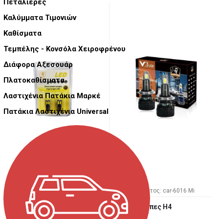
Πεταλιέρες
Καλύμματα Τιμονιών
Καθίσματα
Τεμπέλης - Κονσόλα Χειροφρένου
Διάφορα Αξεσουάρ
Πλατοκαθίσματα
Λαστιχένια Πατάκια Μαρκέ
Πατάκια Λαστιχένια Universal
Κωδ. Προϊόντος: car-6073 H
Κωδ. Προϊόντος: car-6016 Mi
Λάμπες led T10 12SMD 2
V3 led λάμπες H4
τεμάχια canbus