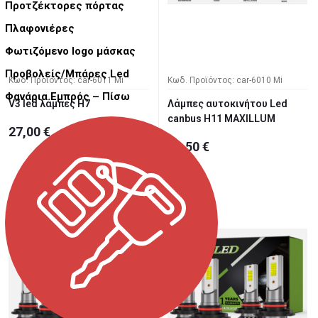
Προτζέκτορες πόρτας
Πλαφονιέρες
Φωτιζόμενο logo μάσκας
Προβολείς/Μπάρες Led
Κωδ. Προϊόντος: car-6011 Mi
Κωδ. Προϊόντος: car-6010 Mi
Φανάρια Εμπρός – Πίσω
V3 led λάμπες H7
Λάμπες αυτοκινήτου Led
canbus H11 MAXILLUM
27,00 €
41,50 €