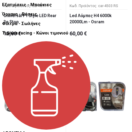
Εξατμίσεις - Μπούκιες
Κωδ. Προϊόντος: car-4517 r
Κωδ. Προϊόντος: car-4503 RS
Όργανα - Βάσεις
Universal F1 Style LED Rear
Led Λάμπες H4 6000k
3ο Stop
20000Lm - Osram
Φίλτρα - Σωλήνες
Τιμόνια racing - Κώνοι τιμονιού
15,00 €
60,00 €