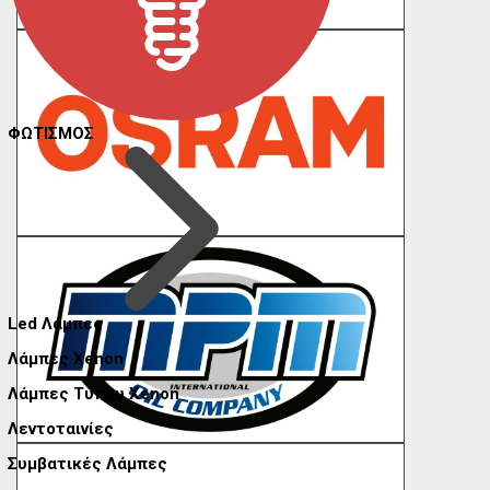
ΦΩΤΙΣΜΟΣ
Led Λάμπες
Λάμπες Xenon
Λάμπες Τύπου Xenon
Λεντοταινίες
Συμβατικές Λάμπες