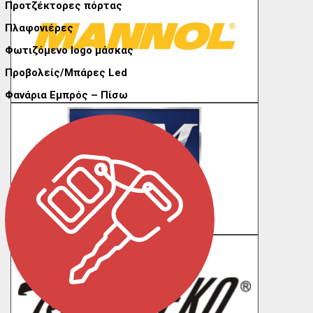
Προτζέκτορες πόρτας
Πλαφονιέρες
Φωτιζόμενο logo μάσκας
Προβολείς/Μπάρες Led
Φανάρια Εμπρός – Πίσω