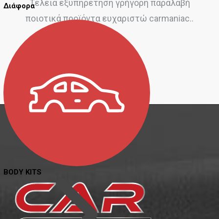
Τέλεια εξυπηρέτηση γρήγορη παραλαβή
Διάφορα
ποιοτικά προϊόντα ευχαριστώ carmaniac..
Agelos Markou
BODY KITS