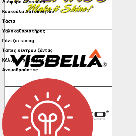
Διάφορα Αξεσουάρ
Κουκούλα Αυτοκινήτου
Τάσια
Υαλοκαθαριστήρες
Γάντζοι racing
Τάπες κέντρου ζάντας
Κάλυμμα ρεζέρβας 4x4
Ανεμοθραύστες