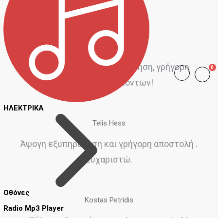
προϊόντα..
Αντώνης Μιόγλου
Φιλική και άμεση εξυπηρέτηση, γρήγορη
0
αποστολή προϊόντων!
ΗΛΕΚΤΡΙΚΑ
Telis Hess
Άψογη εξυπηρέτηση και γρήγορη αποστολή .
Ευχαριστώ.
Οθόνες
Kostas Petridis
Radio Mp3 Player