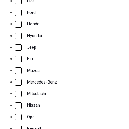
Fiat
To blog μας
Ford
Εγγραφή χονδρικής
Honda
Hyundai
Jeep
Τηλεφωνικές παραγγελίες
Kia
23140 54683
Mazda
Mercedes-Benz
Mitsubishi
Nissan
Opel
Renault