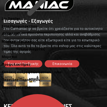
Lip Spoiler
Εισαγωγές - Εξαγωγές
Σίτα Προφυλακτήρα
Στο Carmaniac.gr θα βρείτε ότι χρειάζεστε για το αυτοκίνητο
Αεροτομές
σας. Μοναδικά προϊόντα περιποίησης αλλά και αναβάθμισης
του αυτοκινήτου σας είτε εξωτερικά είτε για το εσωτερικό
Μάσκες - Γρίλιες
του. Όλα αυτά τα θα τα βρείτε στο eshop μας στις καλύτερες
Diffuser - Πίσω διαχύτες
τιμές της αγοράς.
Μαρσπιέ
Εγγραφή Χονδρικής
Επικοινωνία
Προφυλακτήρες
Καπάκια καθρεφτών batman - nikel
Περσίδες Παραθύρων
Αεραγωγοί καπό
ΚΕΝΤΡΙΚΕΣ ΚΑΤΗΓΟΡΙΕΣ