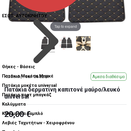
ΕΣΩΤ. ΑΥΤΟΚΙΝΗΤΟΥ
Tap to expand
Θήκες - Βάσεις
Πατάκια Μοκέτα Μαρκέ
Κωδικός
:
car-3632 H
Άμεσα διαθέσιμο
Πατάκια μοκέτα universal
Πατάκια δερματίνη καπιτονέ μαύρο/λευκό
Πατάκια πορτ μπαγκάζ
universal
Καλύμματα
20,00 €
Καλύμματα Ταμπλό
Λεβιές Ταχυτήτων - Χειροφρένου