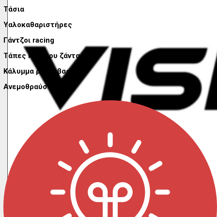
Τάσια
Υαλοκαθαριστήρες
Γάντζοι racing
Τάπες κέντρου ζάντας
Κάλυμμα ρεζέρβας 4x4
Ανεμοθραύστες