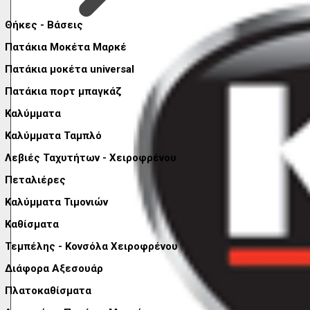
Θήκες - Βάσεις
Πατάκια Μοκέτα Μαρκέ
Πατάκια μοκέτα universal
Πατάκια πορτ μπαγκάζ
Καλύμματα
Καλύμματα Ταμπλό
Λεβιές Ταχυτήτων - Χειροφρένου
Πεταλιέρες
Καλύμματα Τιμονιών
Καθίσματα
Τεμπέλης - Κονσόλα Χειροφρένου
Διάφορα Αξεσουάρ
Πλατοκαθίσματα