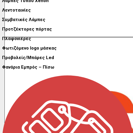
Λάμπες Τύπου Xenon
Λεντοταινίες
Συμβατικές Λάμπες
Προτζέκτορες πόρτας
Πλαφονιέρες
Φωτιζόμενο logo μάσκας
Προβολείς/Μπάρες Led
Φανάρια Εμπρός – Πίσω